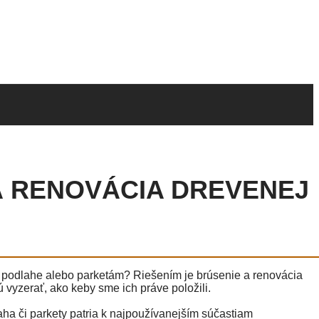
A RENOVÁCIA DREVENEJ
nej podlahe alebo parketám? Riešením je brúsenie a renovácia
 vyzerať, ako keby sme ich práve položili.
a či parkety patria k najpoužívanejším súčastiam