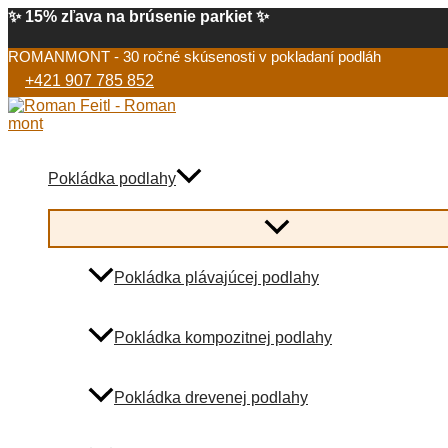
Preskočiť
✨ 15% zľava na brúsenie parkiet ✨
na
obsah
ROMANMONT - 30 ročné skúsenosti v pokladaní podláh
+421 907 785 852
Pokládka podlahy
Menu
Toggle
Pokládka plávajúcej podlahy
Pokládka kompozitnej podlahy
Pokládka drevenej podlahy