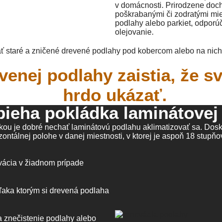
v domácnosti. Prirodzene doch
poškrabanými či zodratými mie
podlahy alebo parkiet, odporú
olejovanie.
ť staré a zničené drevené podlahy pod kobercom alebo na nich
venej podlahy zaistia, že s
hrdo ukázať.
bieha pokládka laminátovej
u je dobré nechať laminátovú podlahu aklimatizovať sa. Dosky
zontálnej polohe v danej miestnosti, v ktorej je aspoň 18 stupňo
vácia v žiadnom prípade
ďaka ktorým si drevená podlaha
 znečistenie podlahy alebo