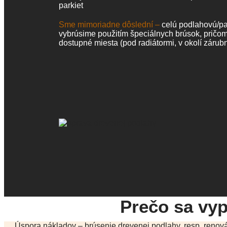
parkiet
Sme mimoriadne dôslední –
celú podlahovú/p
vybrúsime použitím špeciálnych brúsok, prič
dostupné miesta (pod radiátormi, v okolí zárubn
Prečo sa vyp
Úspora nákladov – brúsenie drevenej podlahy, resp. renová