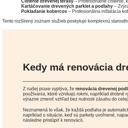
Čistenie drevenej terasy
– Profesionálne čistenie, kt
Kartáčovanie drevených parkiet a podlahy
– Zvýra
Pokladanie kobercov
– Profesionálna inštalácia kob
Tento rozšírený zoznam služieb poskytuje komplexnú starostli
Kedy má renovácia dr
Z našej praxe vyplýva, že
renovácia drevenej pod
používania, ktoré vznikajú rokmi, napríklad drobné
výrazne zmeniť vzhľad bez nutnosti zásahu do celej
Neznamená to však, že každá podlaha je automatick
napríklad o situácie, keď sú parkety uvoľnené, nap
následne pristúpiť k renovácii.