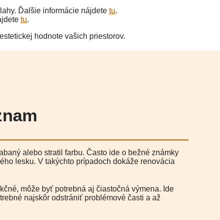
dlahy. Ďalšie informácie nájdete
tu
.
nájdete
tu
.
stetickej hodnote vašich priestorov.
ýznam
abaný alebo stratil farbu. Často ide o bežné známky
dného lesku. V takýchto prípadoch dokáže renovácia
kčné, môže byť potrebná aj čiastočná výmena. Ide
trebné najskôr odstrániť problémové časti a až