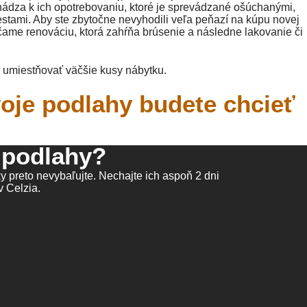
ádza k ich opotrebovaniu, ktoré je sprevádzané ošúchanými,
stami. Aby ste zbytočne nevyhodili veľa peňazí na kúpu novej
čame renováciu, ktorá zahŕňa brúsenie a následne lakovanie či
 umiestňovať väčšie kusy nábytku.
voje podlahy budete chcieť
 podlahy?
 preto nevybaľujte. Nechajte ich aspoň 2 dni
v Celzia.