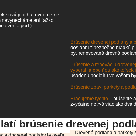
arketovú plochu rovnomerne
om nevynecháme ani ťažko
e dverí a pod.),
Brúsenie drevenej podlahy a p
dosiahnuť bezpečne hladkú pl
byť renovovaná drevná podlah
Brúsenie a renováciu drevenej
vyberali alebo ňou akokoľvek 
usadenú podlahu vo vašom by
Brúsenie zbaví parkety a podl
Pracujeme rýchlo –
brúsenie a
zvyčajne netrvá viac ako dva d
latí brúsenie drevenej podl
Drevená podlaha a parkety s
cia drevenej podlahy je oveľa