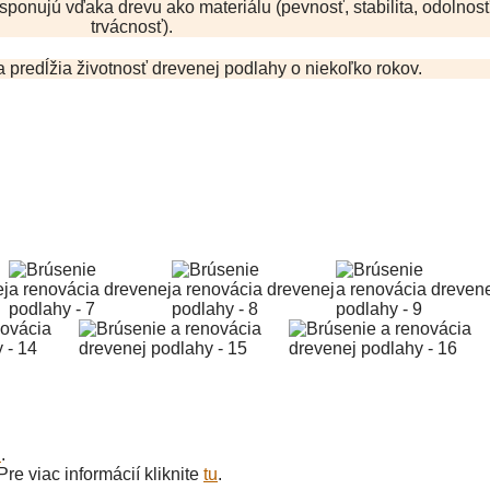
disponujú vďaka drevu ako materiálu (pevnosť, stabilita, odolnosť
trvácnosť).
 predĺžia životnosť drevenej podlahy o niekoľko rokov.
u
.
re viac informácií kliknite
tu
.