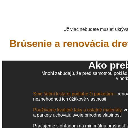
Už viac nebudete musieť ukrýva
Brúsenie a renovácia dre
Ako pre
Mnohí zabúdajú, že pred samotnou pokládko
v hori
Sme šetrní k starej podlahe či parketám –
reno
neznehodnotí ich úžitkové vlastnosti
Používame kvalitné laky a ostatné materiály,
v
a parkety uchovajú svoje prírodné vlastnosti
Pracujeme s ohľadom na minimálnu prašnosť a