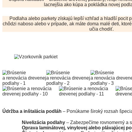
lacnejšia ako kúpa a pokládka novej podlah
Podlaha alebo parkety získajú lepší vzhľad a hladší pocit pr
chôdzi naboso alebo v prípade, ak máte doma malé deti, ktoré
učia chodiť.
Údržba a inštalácia podláh
– Ponúkame široký rozsah špecial
Nivelizácia podlahy
– Zabezpečíme rovnomerný a sta
Oprava laminátovej, vinylovej alebo plávajúcej p