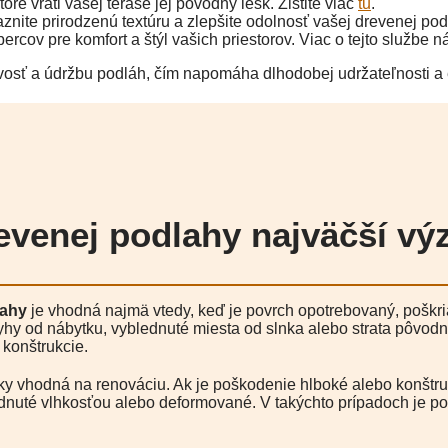
oré vráti vašej terase jej pôvodný lesk. Zistite viac
tu
.
znite prirodzenú textúru a zlepšite odolnosť vašej drevenej po
ercov pre komfort a štýl vašich priestorov. Viac o tejto službe 
vosť a údržbu podláh, čím napomáha dlhodobej udržateľnosti a e
evenej podlahy najväčší v
lahy
je vhodná najmä vtedy, keď je povrch opotrebovaný, poškri
 ryhy od nábytku, vyblednuté miesta od slnka alebo strata pôvo
 konštrukcie.
y vhodná na renováciu. Ak je poškodenie hlboké alebo konštru
adnuté vlhkosťou alebo deformované. V takýchto prípadoch je po