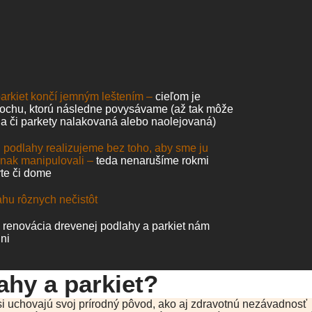
arkiet končí jemným leštením –
cieľom je
ochu, ktorú následne povysávame (až tak môže
a či parkety nalakovaná alebo naolejovaná)
 podlahy realizujeme bez toho, aby sme ju
inak manipulovali –
teda nenarušíme rokmi
te či dome
ahu rôznych nečistôt
 renovácia drevenej podlahy a parkiet nám
ni
ahy a parkiet?
i uchovajú svoj prírodný pôvod, ako aj zdravotnú nezávadnosť