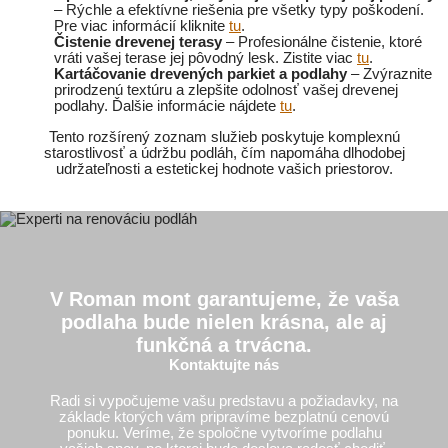
– Rýchle a efektívne riešenia pre všetky typy poškodení.
Pre viac informácií kliknite
tu
.
Čistenie drevenej terasy
– Profesionálne čistenie, ktoré
vráti vašej terase jej pôvodný lesk. Zistite viac
tu
.
Kartáčovanie drevených parkiet a podlahy
– Zvýraznite
prirodzenú textúru a zlepšite odolnosť vašej drevenej
podlahy. Ďalšie informácie nájdete
tu
.
Tento rozšírený zoznam služieb poskytuje komplexnú
starostlivosť a údržbu podláh, čím napomáha dlhodobej
udržateľnosti a estetickej hodnote vašich priestorov.
V Roman mont garantujeme, že vaša
podlaha bude nielen krásna, ale aj
funkčná a trvácna.
Kontaktujte nás
Radi si vypočujeme vašu predstavu a požiadavky, na
základe ktorých vám pripravíme bezplatnú cenovú
ponuku. Veríme, že spoločne vytvoríme podlahu