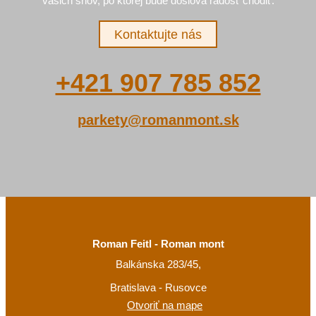
vašich snov, po ktorej bude doslova radosť chodiť.
Kontaktujte nás
+421 907 785 852
parkety@romanmont.sk
Roman Feitl - Roman mont
Balkánska 283/45,
Bratislava - Rusovce
Otvoriť na mape