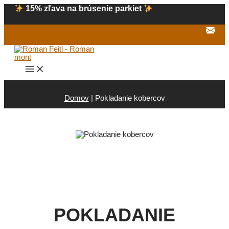
Preskočiť
15% zľava na brúsenie parkiet
na
obsah
Main
Menu
Domov
|
Pokladanie kobercov
POKLADANIE