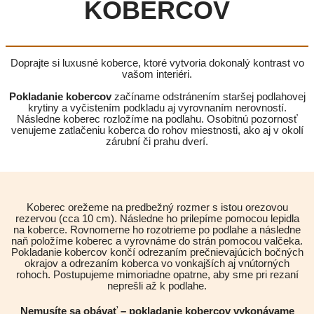
KOBERCOV
Doprajte si luxusné koberce, ktoré vytvoria dokonalý kontrast vo
vašom interiéri.
Pokladanie kobercov
začíname odstránením staršej podlahovej
krytiny a vyčistením podkladu aj vyrovnaním nerovností.
Následne koberec rozložíme na podlahu. Osobitnú pozornosť
venujeme zatlačeniu koberca do rohov miestnosti, ako aj v okolí
zárubní či prahu dverí.
Koberec orežeme na predbežný rozmer s istou orezovou
rezervou (cca 10 cm). Následne ho prilepíme pomocou lepidla
na koberce. Rovnomerne ho rozotrieme po podlahe a následne
naň položíme koberec a vyrovnáme do strán pomocou valčeka.
Pokladanie kobercov končí odrezaním prečnievajúcich bočných
okrajov a odrezaním koberca vo vonkajších aj vnútorných
rohoch. Postupujeme mimoriadne opatrne, aby sme pri rezaní
neprešli až k podlahe.
Nemusíte sa obávať – pokladanie kobercov vykonávame