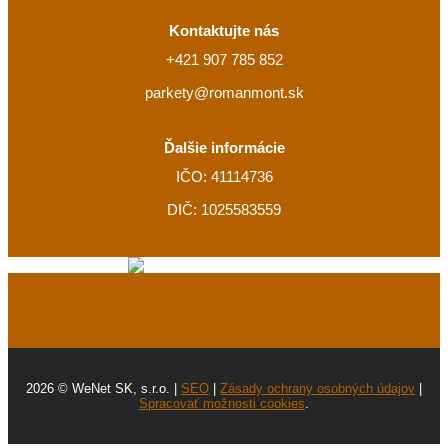
Kontaktujte nás
+421 907 785 852
parkety@romanmont.sk
Ďalšie informácie
IČO: 41114736
DIČ: 1025583559
2026 © WeNet SK, s.r.o. |
SEO
|
Zásady ochrany osobných údajov
|
Spracovať možnosti cookies
.