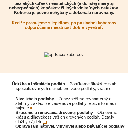
bez akýchkoľvek neestetických (a do istej miery aj
nebezpečných) kopčekov či iných viditeľných defektov.
Koberec je pevne uchytený a dokonale narovnaný.
Keďže pracujeme s lepidlom, po pokladaní kobercov
odporúčame miestnosť dobre vyvetrať.
Údržba a inštalácia podláh
– Ponúkame široký rozsah
špecializovaných služieb pre vaše podlahy, vrátane:
Nivelizácia podlahy
– Zabezpečíme rovnomerný a
stabilný základ pre vaše nové podlahy. Viac informácií
nájdete
tu
.
Brúsenie a renovácia drevenej podlahy
– Obnovíme
krásu a dlhovekosť vašich drevených podláh. Detaily
služby nájdete
tu
.
Oprava laminátovej, vinylovej alebo plávajúcej podlahy